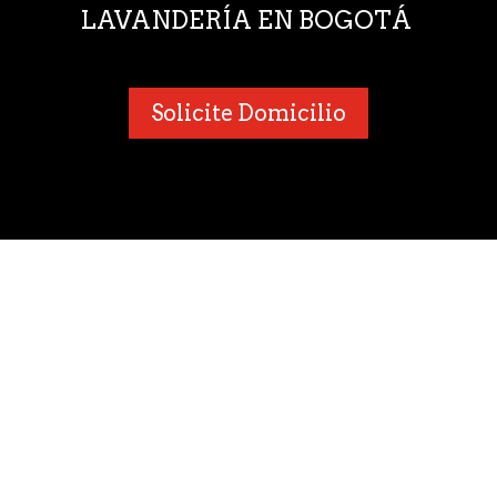
LAVANDERÍA EN BOGOTÁ
Solicite Domicilio
¿Por qué nos consideran como
una de las mejores
Lavanderías Bogotá?
Somos una de las
Lavanderías en
Bogotá,
domicilios
con amplia experiencia en el