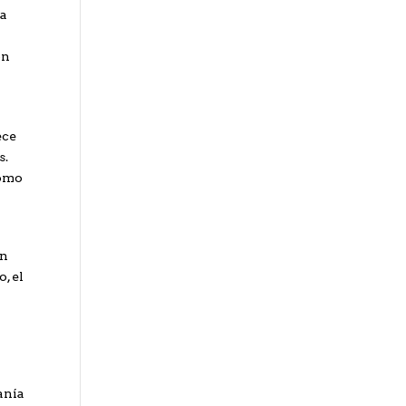
ta
ón
ece
s.
como
ón
, el
anía