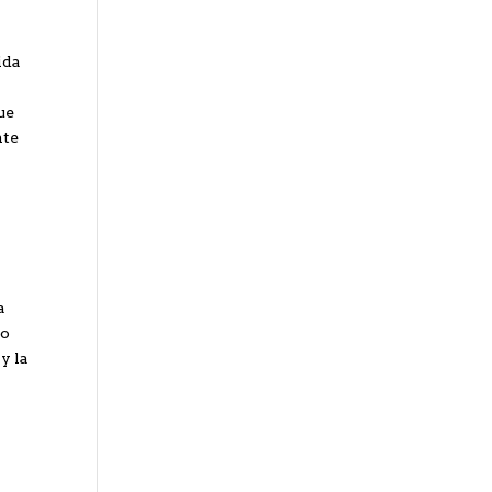
ida
ue
nte
a
lo
y la