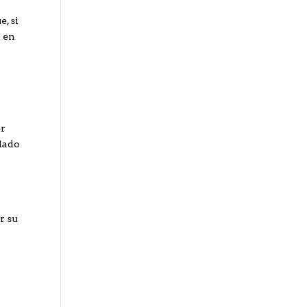
a
e, si
a en
er
idado
r su