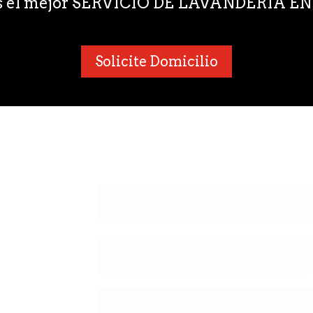
s el mejor SERVICIO DE LAVANDERÍA 
Solicite Domicilio
PONTE EN
omo una
s
omicilios
dedicados a
, vamos por
a devolvemos
te lavada y
po. Cuidamos