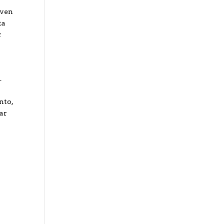
 ven
ta
r
.
nto,
dar