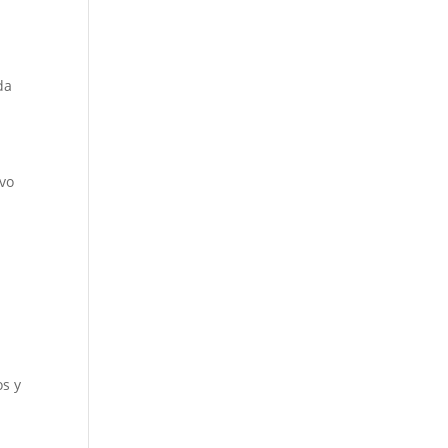
da
ivo
os y