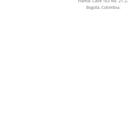
o de tapetes
Planta: Calle 163 No. 21-2
do de alfombras
Bogotá, Colombia.
eza de Alfombras, Bogotá
derías Bogotá
Copyright 2026® | Desarrollado & Diseñado
por
Con
sultores
en Servicio