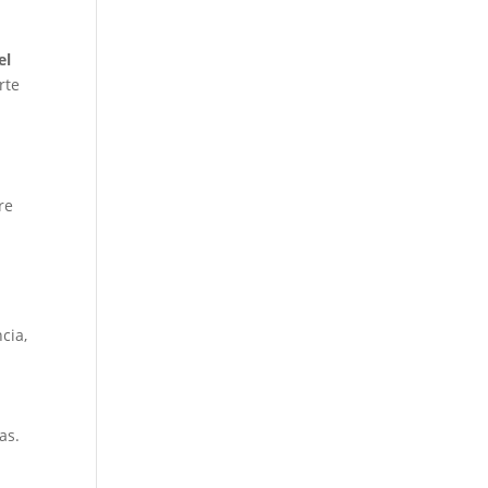
el
rte
re
cia,
as.