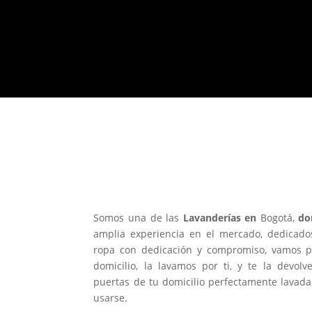
¿Por qué nos consideran co
de las mejores
Lavanderías
Bogotá?
Somos una de las
Lavanderías en
Bogotá,
dom
amplia experiencia en el mercado, dedicado
ropa con dedicación y compromiso, vamos po
domicilio, la lavamos por ti, y te la devol
puertas de tu domicilio perfectamente lavada 
usarse.