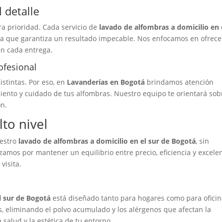
 detalle
tra prioridad. Cada servicio de
lavado de alfombras a domicilio en 
va que garantiza un resultado impecable. Nos enfocamos en ofrece
en cada entrega.
ofesional
stintas. Por eso, en
Lavanderías en Bogotá
brindamos atención
iento y cuidado de tus alfombras. Nuestro equipo te orientará sob
ón.
lto nivel
uestro
lavado de alfombras a domicilio en el sur de Bogotá
, sin
zamos por mantener un equilibrio entre precio, eficiencia y excelen
visita.
l sur de Bogotá
está diseñado tanto para hogares como para oficin
, eliminando el polvo acumulado y los alérgenos que afectan la
 salud y la estética de tu entorno.