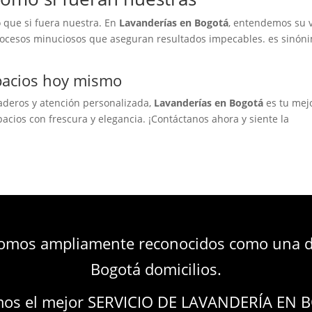
 que si fuera nuestra. En
Lavanderías en Bogotá
, entendemos su 
procesos minuciosos que aseguran resultados impecables. es sinón
pacios hoy mismo
raderos y atención personalizada,
Lavanderías en Bogotá
es tu mej
pacios con frescura y elegancia. ¡Contáctanos ahora y siente la
somos ampliamente reconocidos como una de
Bogotá domicilios.
mos el mejor SERVICIO DE LAVANDERÍA EN