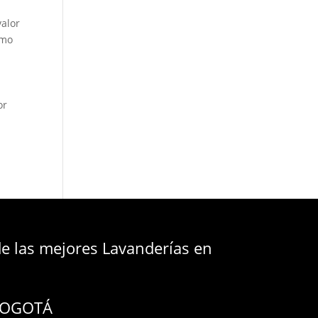
valor
imo
or
 las mejores Lavanderías en
 BOGOTÁ