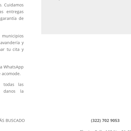
po. Cuidamos
as entregas
 garantía de
municipios
lavandería y
ar tu cita y
.
vía WhatsApp
e acomode.
 todas las
, danos la
ÁS BUSCADO
(322) 702 9053