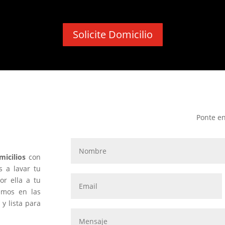
Solicite Domicilio
mo una
Ponte en
icilios
con
s a lavar tu
r ella a tu
vemos en las
y lista para