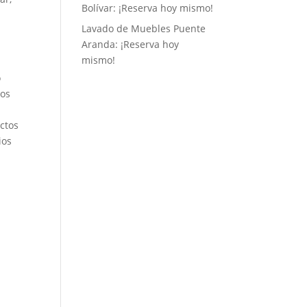
Bolívar: ¡Reserva hoy mismo!
Lavado de Muebles Puente
Aranda: ¡Reserva hoy
mismo!
o
mos
uctos
ios
,