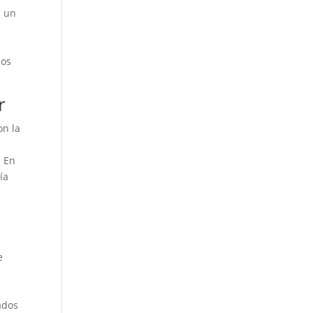
n un
mos
r
on la
. En
ía
e
ados