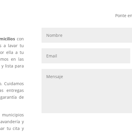
mo una
Ponte en
icilios
con
s a lavar tu
r ella a tu
vemos en las
y lista para
po. Cuidamos
as entregas
 garantía de
municipios
lavandería y
ar tu cita y