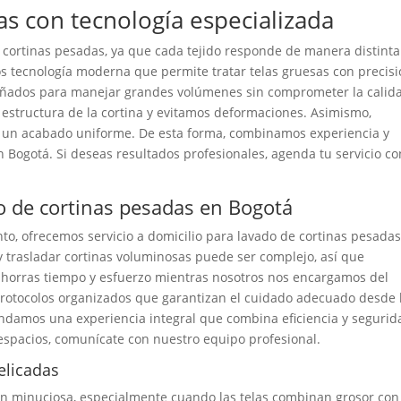
s con tecnología especializada
 cortinas pesadas, ya que cada tejido responde de manera distinta
os tecnología moderna que permite tratar telas gruesas con precisi
eñados para manejar grandes volúmenes sin comprometer la calid
 estructura de la cortina y evitamos deformaciones. Asimismo,
r un acabado uniforme. De esta forma, combinamos experiencia y
en Bogotá. Si deseas resultados profesionales, agenda tu servicio co
do de cortinas pesadas en Bogotá
nto, ofrecemos servicio a domicilio para lavado de cortinas pesada
trasladar cortinas voluminosas puede ser complejo, así que
 ahorras tiempo y esfuerzo mientras nosotros nos encargamos del
rotocolos organizados que garantizan el cuidado adecuado desde 
indamos una experiencia integral que combina eficiencia y segurid
 espacios, comunícate con nuestro equipo profesional.
elicadas
ión minuciosa, especialmente cuando las telas combinan grosor con