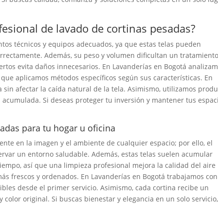
ofesional de lavado de cortinas pesadas?
ntos técnicos y equipos adecuados, ya que estas telas pueden
rrectamente. Además, su peso y volumen dificultan un tratamient
xpertos evita daños innecesarios. En Lavanderías en Bogotá analiza
así que aplicamos métodos específicos según sus características. En
in afectar la caída natural de la tela. Asimismo, utilizamos prod
 acumulada. Si deseas proteger tu inversión y mantener tus espac
sadas para tu hogar u oficina
ente en la imagen y el ambiente de cualquier espacio; por ello, el
ervar un entorno saludable. Además, estas telas suelen acumular
tiempo, así que una limpieza profesional mejora la calidad del aire
 más frescos y ordenados. En Lavanderías en Bogotá trabajamos con
ibles desde el primer servicio. Asimismo, cada cortina recibe un
color original. Si buscas bienestar y elegancia en un solo servicio