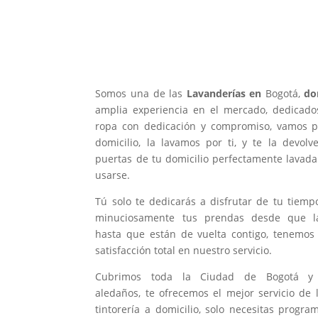
¿Por qué nos consideran co
de las mejores
Lavanderías
Bogotá?
Somos una de las
Lavanderías en
Bogotá,
dom
amplia experiencia en el mercado, dedicado
ropa con dedicación y compromiso, vamos po
domicilio, la lavamos por ti, y te la devol
puertas de tu domicilio perfectamente lavada 
usarse.
Tú solo te dedicarás a disfrutar de tu tiem
minuciosamente tus prendas desde que l
hasta que están de vuelta contigo, tenemos
satisfacción total en nuestro servicio.
Cubrimos toda la Ciudad de Bogotá y 
aledaños, te ofrecemos el mejor servicio de 
tintorería a domicilio, solo necesitas program