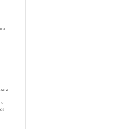
ara
n
 para
tra
mos