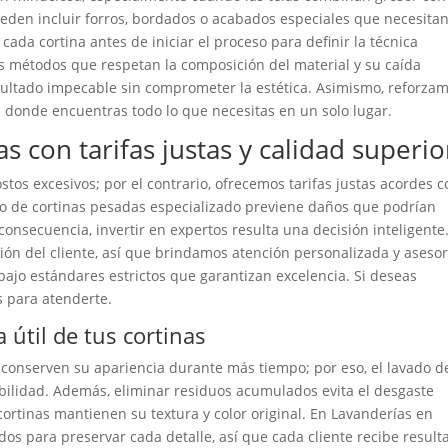
ueden incluir forros, bordados o acabados especiales que necesita
 cada cortina antes de iniciar el proceso para definir la técnica
 métodos que respetan la composición del material y su caída
sultado impecable sin comprometer la estética. Asimismo, reforza
l donde encuentras todo lo que necesitas en un solo lugar.
 con tarifas justas y calidad superio
stos excesivos; por el contrario, ofrecemos tarifas justas acordes c
ado de cortinas pesadas especializado previene daños que podrían
onsecuencia, invertir en expertos resulta una decisión inteligente
ión del cliente, así que brindamos atención personalizada y asesor
bajo estándares estrictos que garantizan excelencia. Si deseas
os para atenderte.
 útil de tus cortinas
 conserven su apariencia durante más tiempo; por eso, el lavado d
bilidad. Además, eliminar residuos acumulados evita el desgaste
cortinas mantienen su textura y color original. En Lavanderías en
s para preservar cada detalle, así que cada cliente recibe result