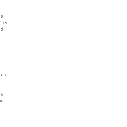
 a
ón y
ad
n
s en
la
ad.