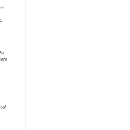
los
o,
Por
lara
otá.