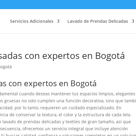
Servicios Adicionales
Lavado de Prendas Delicadas
sadas con expertos en Bogotá
as con expertos en Bogotá
ndamental cuando deseas mantener tus espacios limpios, elegantes
as gruesas no solo cumplen una función decorativa, sino que tamb
vacidad, por lo tanto, requieren un cuidado especializado. En
a de conservar la textura, el color y la estructura de cada tela.
lavado de prendas delicadas y textiles de gran tamaño, así que
secuencia, ofrecemos un servicio integral que incluye atención
 Si buscas calidad, confianza y soluciones completas en un solo lug