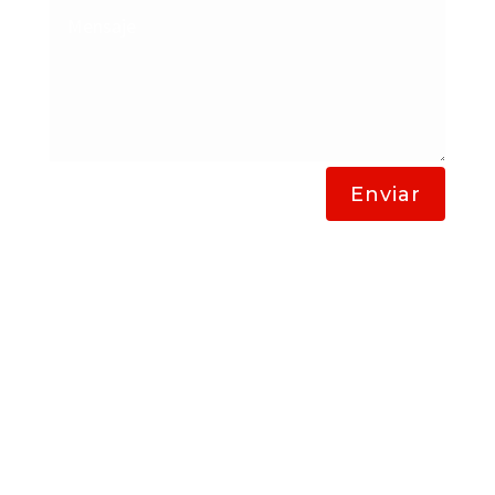
Enviar
Lavanderias Bogota a Domicilio
Lavado de Alfombras y Tapetes
Lavanderías en Bogota
LO MÁS BUSCADO
Lavado de tapetes
Lavado de alfombras
Limpieza de Alfombras, Bogotá