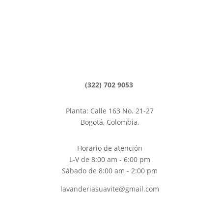
Lavado de tapetes
Lavado de alfombras
Limpieza de Alfombras, Bogotá
Lavanderías Bogotá
(322) 702 9053
Planta: Calle 163 No. 21-27
Bogotá, Colombia.
Horario de atención
L-V de 8:00 am - 6:00 pm
Sábado de 8:00 am - 2:00 pm
lavanderiasuavite@gmail.com