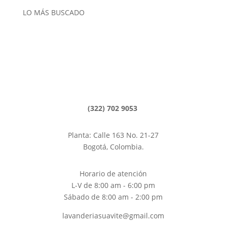
LO MÁS BUSCADO
Lavado de tapetes
Lavado de alfombras
Limpieza de Alfombras, Bogotá
Lavanderías Bogotá
(322) 702 9053
Planta: Calle 163 No. 21-27
Bogotá, Colombia.
Horario de atención
L-V de 8:00 am - 6:00 pm
Sábado de 8:00 am - 2:00 pm
lavanderiasuavite@gmail.com