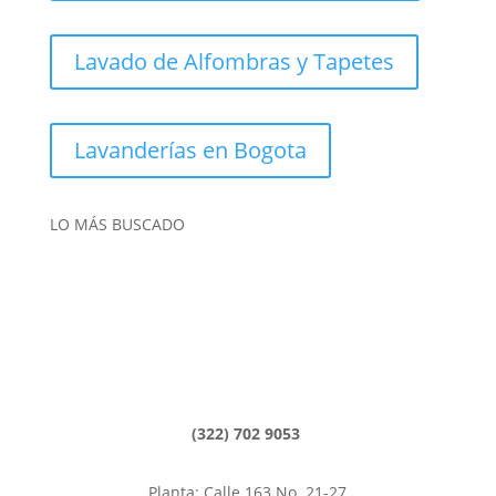
Lavado de Alfombras y Tapetes
Lavanderías en Bogota
LO MÁS BUSCADO
Lavado de tapetes
Lavado de alfombras
Limpieza de Alfombras, Bogotá
Lavanderías Bogotá
(322) 702 9053
Planta: Calle 163 No. 21-27