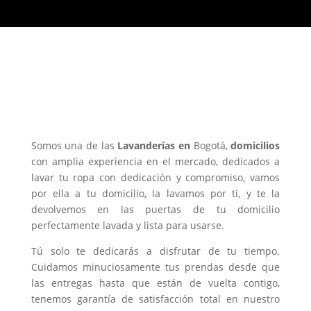
¿Por qué nos consideran como
una de las mejores
Lavanderías
Bogotá?
Somos una de las
Lavanderías en
Bogotá,
domicilios
con amplia experiencia en el mercado, dedicados a
lavar tu ropa con dedicación y compromiso, vamos
por ella a tu domicilio, la lavamos por ti, y te la
devolvemos en las puertas de tu domicilio
perfectamente lavada y lista para usarse.
Tú solo te dedicarás a disfrutar de tu tiempo.
Cuidamos minuciosamente tus prendas desde que
las entregas hasta que están de vuelta contigo,
tenemos garantía de satisfacción total en nuestro