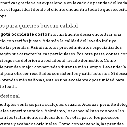
rnativas gracias a su experiencia en lavado de prendas delicada
, es el lugar ideal donde el cliente encuentra todo lo que necesit
ropa.
os para quienes buscan calidad
gotá occidente costos
, normalmente desea encontrar una
o con tarifas justas. Además, la calidad del lavado influye
 de las prendas. Asimismo, los procedimientos especializados
gún sus características particulares. Por otra parte, contar co
 riesgos de deterioro asociados al lavado doméstico. Como
r de prendas mejor conservadas durante más tiempo. Lavandería
d para ofrecer resultados consistentes y satisfactorios. Si dese
s prendas más valiosas, esta es una excelente oportunidad para
o textil.
ofesional
múltiples ventajas para cualquier usuario. Además, permite dele
ales experimentados. Asimismo, los especialistas conocen las
ican los tratamientos adecuados. Por otra parte, los procesos
exturas y acabados originales. Como consecuencia, las prendas