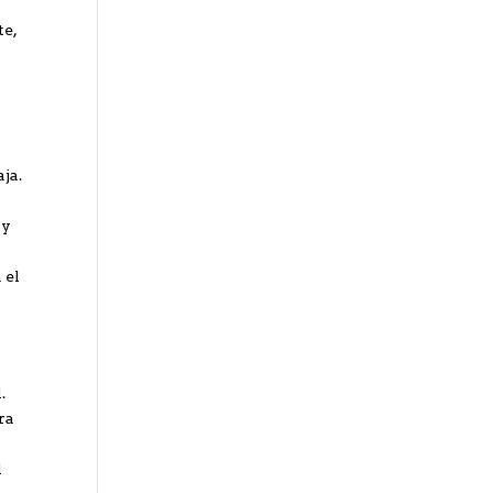
te,
ja.
 y
 el
.
ra
l