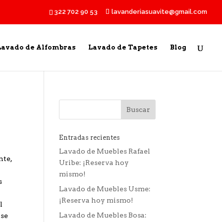
322 702 90 53
lavanderiasuavite@gmail.com
Lavado de Alfombras
Lavado de Tapetes
Blog
Entradas recientes
Lavado de Muebles Rafael
nte,
Uribe: ¡Reserva hoy
mismo!
s
Lavado de Muebles Usme:
¡Reserva hoy mismo!
l
Lavado de Muebles Bosa:
 se