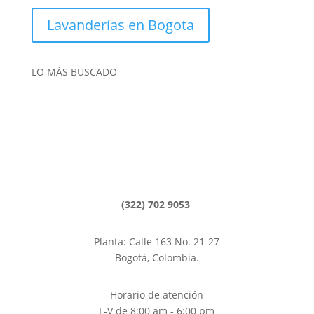
Lavanderías en Bogota
LO MÁS BUSCADO
Lavado de tapetes
Lavado de alfombras
Limpieza de Alfombras, Bogotá
Lavanderías Bogotá
(322) 702 9053
Planta: Calle 163 No. 21-27
Bogotá, Colombia.
Horario de atención
L-V de 8:00 am - 6:00 pm