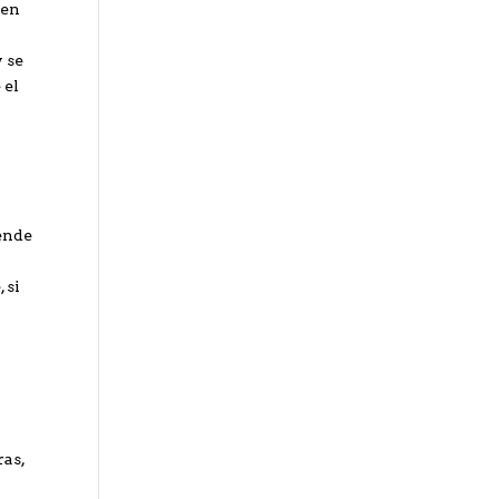
 en
y se
 el
iende
 si
ras,