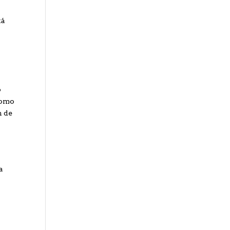
tá
o
como
n de
a