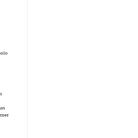
a
a
solo
po
 un
imer