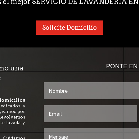
s el mejor SERVICIO DE LAVANDERÍA 
Solicite Domicilio
PONTE EN
omo una
s
omicilios
dedicados a
, vamos por
a devolvemos
te lavada y
po. Cuidamos