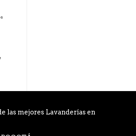
os
e
e las mejores Lavanderías en