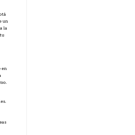
otá
e un
a la
 tu
e en
a
smo.
es.
seas