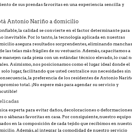
nto de sus prendas favoritas en una experiencia sencilla y
tá Antonio Nariño a domicilio
fiable, la calidad se convierte en el factor determinante para
no inevitable. Por lo tanto, la tecnología aplicada en nuestras
micilio asegura resultados sorprendentes, eliminando mancha
e las telas más frágiles de su vestuario. Además, capacitamos a
 manejen cada pieza con un estándar técnico elevado, lo cual n
iales. Asimismo, nos posicionamos como el lugar ideal donde el
solo lugar, facilitando que usted centralice sus necesidades sin
consecuencia, la preferencia de los residentes de Antonio Nariñ
promiso total. ¡No espere más para agendar su servicio y
scutible!
delicadas
nica experta para evitar daños, decoloraciones o deformacione
s o sábanas favoritas en casa. Por consiguiente, nuestro equipo
asados en la composición de cada tejido que recibimos en nuestr
icilio. Además, al integrar la comodidad de nuestro servicio