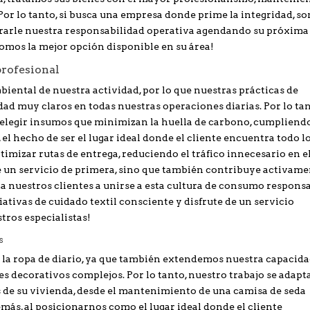
Por lo tanto, si busca una empresa donde prime la integridad, s
rarle nuestra responsabilidad operativa agendando su próxima
omos la mejor opción disponible en su área!
profesional
ental de nuestra actividad, por lo que nuestras prácticas de
dad muy claros en todas nuestras operaciones diarias. Por lo tan
 elegir insumos que minimizan la huella de carbono, cumpliendo
el hecho de ser el lugar ideal donde el cliente encuentra todo l
timizar rutas de entrega, reduciendo el tráfico innecesario en e
be un servicio de primera, sino que también contribuye activam
a nuestros clientes a unirse a esta cultura de consumo responsa
iativas de cuidado textil consciente y disfrute de un servicio
tros especialistas!
s
la ropa de diario, ya que también extendemos nuestra capacid
les decorativos complejos. Por lo tanto, nuestro trabajo se adapt
 de su vivienda, desde el mantenimiento de una camisa de seda
más, al posicionarnos como el lugar ideal donde el cliente