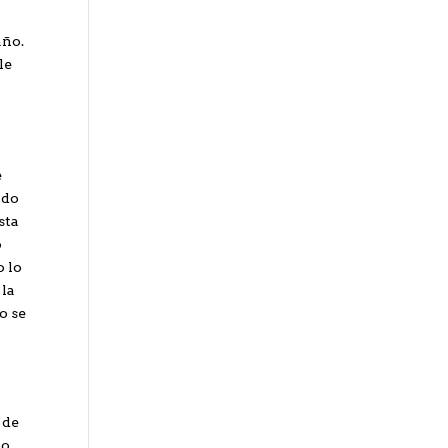
año.
le
e
ado
sta
o
o lo
 la
o se
 de
do