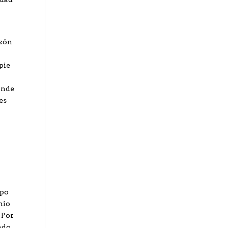
azón
pie
onde
es
ipo
nio
 Por
ndo