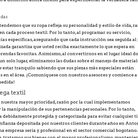
ndas
endemos que su ropa refleja su personalidad y estilo de vida, r
n cada proceso textil. Por lo tanto, al programar su servicio,
as específicas, asegurando que cada instrucción sea seguida al 
lizada garantiza que usted reciba exactamente lo que espera en
rendas favoritas. Asimismo, al convertirnos en el lugar ideal d
 un solo lugar, eliminamos las dudas sobre el manejo de material
e estar tranquilo sabiendo que sus piezas más especiales están
os en el área. ¡Comuníquese con nuestros asesores y comience a
medida!
ega textil
a nuestra mayor prioridad, razón por la cual implementamos
 la manipulación de sus pertenencias personales. Por lo tanto,
a debidamente protegida y categorizada para evitar cualquier t
onfianza depositada por nuestros clientes durante años en Anto
a empresa seria y profesional en el sector comercial bogotano.
pa, tratamos sus bienes con el mayor profesionalismo, mantenie