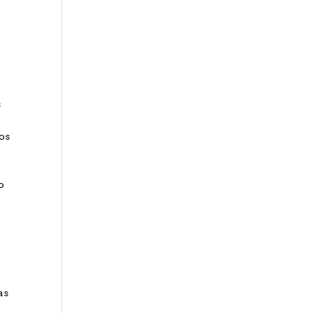
s
os
o
s
as