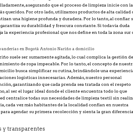
lladamente, asegurando que el proceso de limpieza inicie con l
s queridos. Por otro lado, utilizamos productos de alta calidad
tizan una higiene profunda y duradera. Por lo tanto, al confiar 
garantiza su durabilidad y frescura constante. Si todavía duda
ja la experiencia profesional que nos define en toda la zona sur 
vanderías en Bogotá Antonio Nariño a domicilio
iño suele ser sumamente agitada, lo cual complica la gestión d
imiento de ropa impecable. Por lo tanto, el concepto de nuestr
cilio busca simplificar su rutina, brindándole una experienci
caciones logísticas innecesarias. Además, nuestro personal
nción, garantizando que cada prenda sea tratada con el respeto
 al ser el lugar ideal donde el cliente encuentra todo lo que
ted centralice todas sus necesidades de limpieza textil sin realiz
, cada vez más habitantes de la localidad confían en nuestra
 para agendar su primera recolección y sienta la gran diferenci
s y transparentes