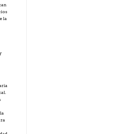
scan
cios
e la
y
aria
al.
n
la
tra
idad