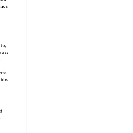
omos
to,
 así
o
l
ente
ble.
ad
a