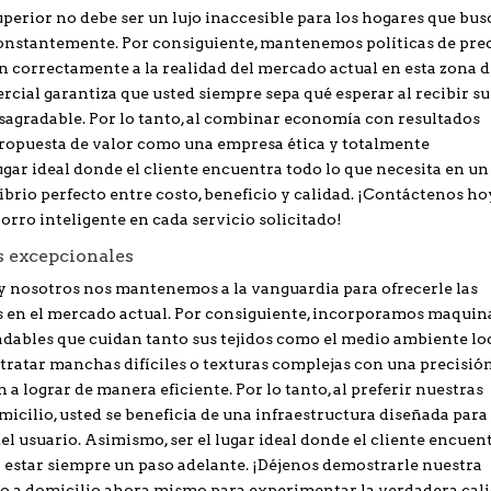
erior no debe ser un lujo inaccesible para los hogares que bu
constantemente. Por consiguiente, mantenemos políticas de pre
tan correctamente a la realidad del mercado actual en esta zona d
cial garantiza que usted siempre sepa qué esperar al recibir su
esagradable. Por lo tanto, al combinar economía con resultados
ropuesta de valor como una empresa ética y totalmente
gar ideal donde el cliente encuentra todo lo que necesita en un
librio perfecto entre costo, beneficio y calidad. ¡Contáctenos ho
horro inteligente en cada servicio solicitado!
s excepcionales
y nosotros nos mantenemos a la vanguardia para ofrecerle las
s en el mercado actual. Por consiguiente, incorporamos maquin
dables que cuidan tanto sus tejidos como el medio ambiente loc
ratar manchas difíciles o texturas complejas con una precisió
 lograr de manera eficiente. Por lo tanto, al preferir nuestras
cilio, usted se beneficia de una infraestructura diseñada para 
del usuario. Asimismo, ser el lugar ideal donde el cliente encuen
a estar siempre un paso adelante. ¡Déjenos demostrarle nuestra
io a domicilio ahora mismo para experimentar la verdadera cal