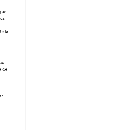
a
 que
sus
de la
e
as
a de
ar
a