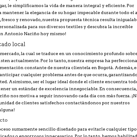
ar, le simplificamos la vida de manera integral y eficiente. Por
a mantener la elegancia de su hogar impecable durante todo el 
 fresco y renovado, nuestra propuesta técnica resulta inigualab
personalizada para sus diversos textiles y descubra la increíble
l en Antonio Nariño hoy mismo!
cado local
mercado, la cual se traduce en un conocimiento profundo sobr
xisten actualmente. Por lo tanto, nuestra empresa ha perfeccion
limentación constante de nuestra clientela en Bogotá. Además, e
e anticipar cualquier problema antes de que ocurra, garantizand
ted. Asimismo, ser el lugar ideal donde el cliente encuentra tod
tener un estándar de excelencia innegociable. En consecuencia,
riño nos motiva a seguir innovando cada día con más fuerza. ¡N
nidad de clientes satisfechos contactándonos por nuestros
alguna!
ecto
oceso sumamente sencillo diseñado para evitarle cualquier tipo
icados o engorrosos innecesarios. Por lo tanto, hemos habilita