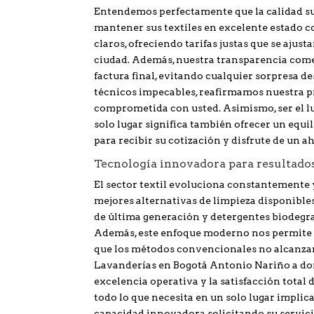
Entendemos perfectamente que la calidad sup
mantener sus textiles en excelente estado 
claros, ofreciendo tarifas justas que se ajus
ciudad. Además, nuestra transparencia comer
factura final, evitando cualquier sorpresa d
técnicos impecables, reafirmamos nuestra p
comprometida con usted. Asimismo, ser el lu
solo lugar significa también ofrecer un equi
para recibir su cotización y disfrute de un a
Tecnología innovadora para resultado
El sector textil evoluciona constantemente 
mejores alternativas de limpieza disponible
de última generación y detergentes biodegra
Además, este enfoque moderno nos permite t
que los métodos convencionales no alcanzan a
Lavanderías en Bogotá Antonio Nariño a domi
excelencia operativa y la satisfacción total 
todo lo que necesita en un solo lugar implic
capacidad innovadora solicitando su servic