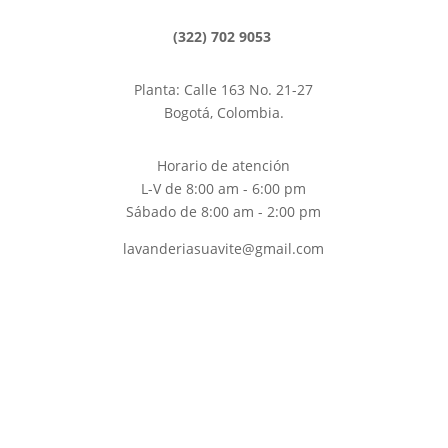
(322) 702 9053
Planta: Calle 163 No. 21-27
Bogotá, Colombia.
Horario de atención
L-V de 8:00 am - 6:00 pm
Sábado de 8:00 am - 2:00 pm
lavanderiasuavite@gmail.com
Copyright 2026® | Desarrollado & Diseñado
por
Con
sultores
en Servicio