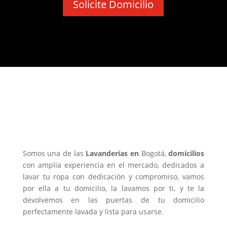
Solicite Domicilio
¿Por qué nos consideran como
una de las mejores
Lavanderías
Bogotá?
Somos una de las
Lavanderías en
Bogotá,
domicilios
con amplia experiencia en el mercado, dedicados a
lavar tu ropa con dedicación y compromiso, vamos
por ella a tu domicilio, la lavamos por ti, y te la
devolvemos en las puertas de tu domicilio
perfectamente lavada y lista para usarse.