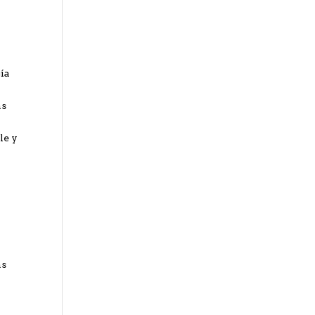
ía
n
as
le y
as