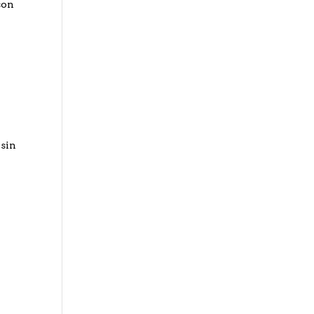
son
 sin