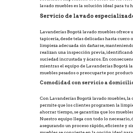
lavado muebles es la solución ideal para tu h
Servicio de lavado especializad
Lavanderías Bogotá lavado muebles ofrece un
tapicería, desde telas delicadas hasta cuero 
limpieza adecuada sin dañarse, manteniendo 
realizan una inspección previa, identificand
suciedad incrustada y ácaros. En consecuenci
mientras el equipo de Lavanderías Bogotá la
muebles pesados o preocuparte por product
Comodidad con servicio a domicili
Con Lavanderías Bogotá lavado muebles, la 
permite que los clientes programen la limpiez
ahorrar tiempo, se garantiza que los mueble
Nuestro equipo llega con todo lo necesario, 
asegurando un proceso rápido, eficiente y s
muebles se convierte en la opción ideal par