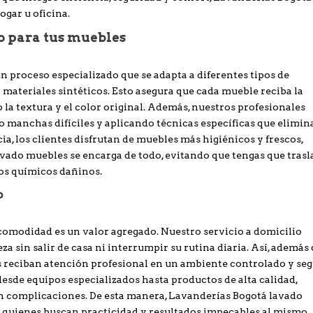
ogar u oficina.
o para tus muebles
 proceso especializado que se adapta a diferentes tipos de
o materiales sintéticos. Esto asegura que cada mueble reciba la
la textura y el color original. Además, nuestros profesionales
o manchas difíciles y aplicando técnicas específicas que elimi
a, los clientes disfrutan de muebles más higiénicos y frescos,
vado muebles se encarga de todo, evitando que tengas que trasl
os químicos dañinos.
o
comodidad es un valor agregado. Nuestro servicio a domicilio
a sin salir de casa ni interrumpir su rutina diaria. Así, además
s reciban atención profesional en un ambiente controlado y seg
desde equipos especializados hasta productos de alta calidad,
in complicaciones. De esta manera, Lavanderías Bogotá lavado
a quienes buscan practicidad y resultados impecables al mismo