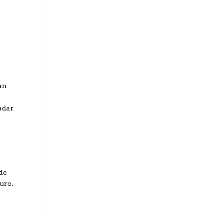
nan
adar
 de
uro.