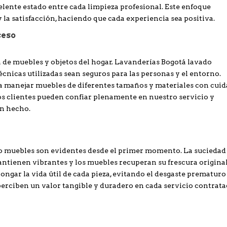
lente estado entre cada limpieza profesional. Este enfoque
y la satisfacción, haciendo que cada experiencia sea positiva.
ceso
 de muebles y objetos del hogar. Lavanderías Bogotá lavado
cnicas utilizadas sean seguros para las personas y el entorno.
a manejar muebles de diferentes tamaños y materiales con cui
los clientes pueden confiar plenamente en nuestro servicio y
en hecho.
o muebles son evidentes desde el primer momento. La suciedad
antienen vibrantes y los muebles recuperan su frescura original
ongar la vida útil de cada pieza, evitando el desgaste prematuro 
 perciben un valor tangible y duradero en cada servicio contrata