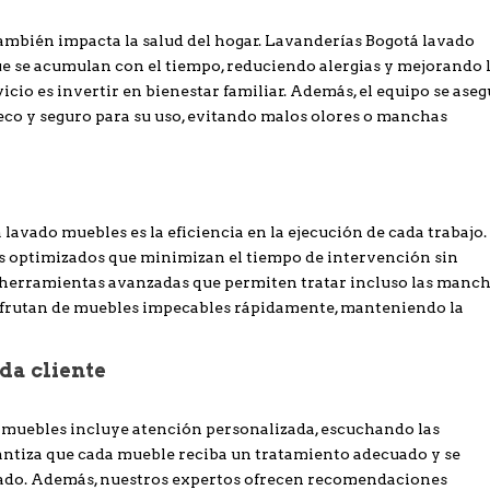
también impacta la salud del hogar. Lavanderías Bogotá lavado
ue se acumulan con el tiempo, reduciendo alergias y mejorando 
ervicio es invertir en bienestar familiar. Además, el equipo se ase
o y seguro para su uso, evitando malos olores o manchas
lavado muebles es la eficiencia en la ejecución de cada trabajo.
os optimizados que minimizan el tiempo de intervención sin
n herramientas avanzadas que permiten tratar incluso las manc
 disfrutan de muebles impecables rápidamente, manteniendo la
da cliente
 muebles incluye atención personalizada, escuchando las
arantiza que cada mueble reciba un tratamiento adecuado y se
dado. Además, nuestros expertos ofrecen recomendaciones