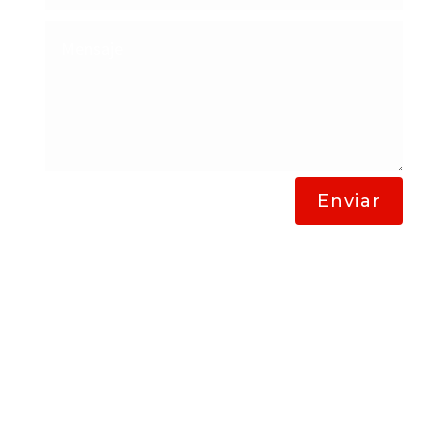
Enviar
Lavanderias Bogota a Domicilio
Lavado de Alfombras y Tapetes
Lavanderías en Bogota
LO MÁS BUSCADO
Lavado de tapetes
Lavado de alfombras