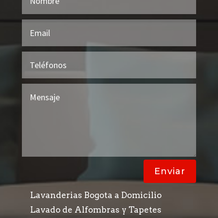
Enviar
Lavanderias Bogota a Domicilio
Lavado de Alfombras y Tapetes