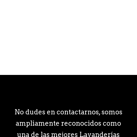
Sábado de 8:00 am - 2:00 pm
lavanderiasuavite@gmail.com
Copyright 2026® | Desarrollado & Diseñado
por
Con
sultores
en Servicio
No dudes en contactarnos, somos
ampliamente reconocidos como
una de las mejores Lavanderías