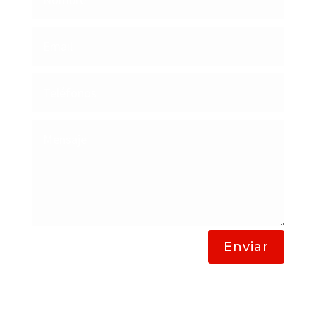
Enviar
Lavanderias Bogota a Domicilio
Lavado de Alfombras y Tapetes