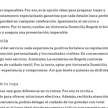
impecables. Por eso, es la opción ideal para preparar trajes y
ratamiento especializado garantiza que cada detalle luzca perfe
uridad en cualquier celebración. Igualmente, el servicio a
evento. Por lo tanto, confiar en tintorería Domicilio Bogotá te br
io y asegura una presentación impecable.
ncia
ad del servicio cada experiencia positiva fortalece su reputació
atención personalizada y los resultados visibles. En consecuenci
gir este servicio. Asimismo, Lavanderías en Bogotá continúa
de cuidado textil. Por lo tanto, optar por tintorería Domicilio
 experiencia y compromiso. Así que únete a quienes ya disfrut
e tu ropa
ar una gran diferencia en tu rutina. Por eso, te invita a
o para ofrecer soluciones efectivas. Además, recibirás atenció
secuencia, podrás delegar el cuidado de tus prendas con total
tá es el lugar ideal donde encuentras todo lo que necesitas en 