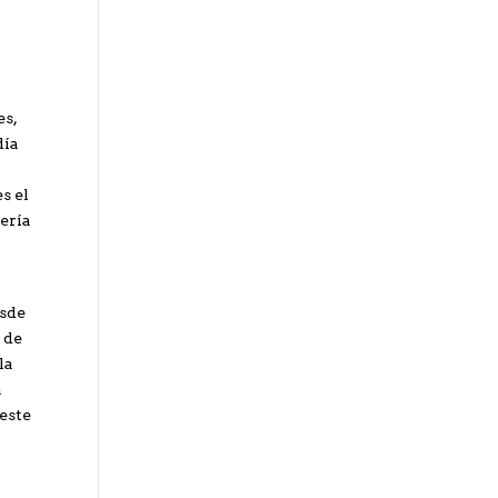
es,
día
s el
rería
esde
 de
la
a
este