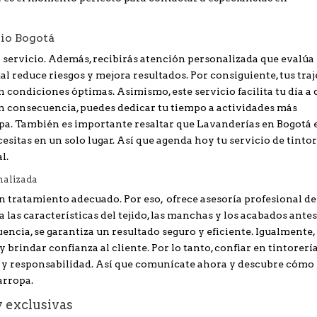
lio Bogotá
 servicio. Además, recibirás atención personalizada que evalúa
al reduce riesgos y mejora resultados. Por consiguiente, tus traj
 condiciones óptimas. Asimismo, este servicio facilita tu día a 
n consecuencia, puedes dedicar tu tiempo a actividades más
pa. También es importante resaltar que Lavanderías en Bogotá e
esitas en un solo lugar. Así que agenda hoy tu servicio de tinto
l.
nalizada
 tratamiento adecuado. Por eso, ofrece asesoría profesional d
 las características del tejido, las manchas y los acabados antes
ncia, se garantiza un resultado seguro y eficiente. Igualmente, 
brindar confianza al cliente. Por lo tanto, confiar en tintorerí
a y responsabilidad. Así que comunícate ahora y descubre cómo 
arropa.
y exclusivas