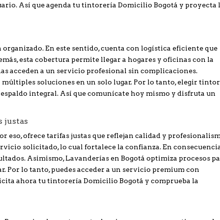
ario. Así que agenda tu tintorería Domicilio Bogotá y proyecta 
 organizado. En este sentido, cuenta con logística eficiente que
demás, esta cobertura permite llegar a hogares y oficinas con la
as acceden a un servicio profesional sin complicaciones.
últiples soluciones en un solo lugar. Por lo tanto, elegir tinto
respaldo integral. Así que comunícate hoy mismo y disfruta un
s justas
r eso, ofrece tarifas justas que reflejan calidad y profesionalis
rvicio solicitado, lo cual fortalece la confianza. En consecuencia
sultados. Asimismo, Lavanderías en Bogotá optimiza procesos p
ar. Por lo tanto, puedes acceder a un servicio premium con
icita ahora tu tintorería Domicilio Bogotá y comprueba la