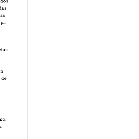
ados
das
vas
opa
etas
en
o de
mo,
or