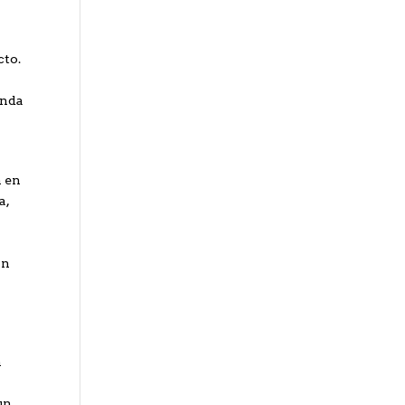
cto.
inda
n en
a,
an
n
un