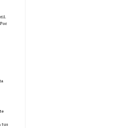
til.
 Por
s
ta
te
n tus