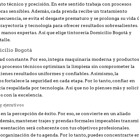
to técnico y precisión. En este sentido trabaja con procesos
fibras sensibles. Además, cada prenda recibe un tratamiento
ecuencia, se evita el desgaste prematuro y se prolonga su vida ú
yectoria y tecnología para ofrecer resultados sobresalientes.
n manos expertas. Así que elige tintorería Domicilio Bogotá y
alle.
icilio Bogotá
dad constante. Por eso, integra maquinaria moderna y producto
os procesos técnicos optimizan la limpieza sin comprometer la
btienes resultados uniformes y confiables. Asimismo, la
fortalece la seguridad en cada etapa. Por lo tanto, confiar en
cia respaldada por tecnología. Así que no lo pienses más y solici
 con la excelencia.
y ejecutivos
n la percepción de éxito. Por eso, se convierte en un aliado
 Además, mantener trajes y prendas formales impecables transmi
resentación será coherente con tus objetivos profesionales.
la organización de tu agenda. Por lo tanto, puedes concentrarte e