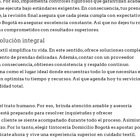
da. Por eso, implementa controles rigurosos que garantizan acab
se ejecuta bajo estándares exigentes. En consecuencia, tus pren
, la revisión final asegura que cada pieza cumpla con expectati
lio Bogotá es asegurar excelencia constante. Así que no dejes tu r
tas comprometidos con resultados superiores.
olución integral
xtil simplifica tu vida. En este sentido, ofrece soluciones compl
iento de prendas delicadas. Además, contar con un proveedor
En consecuencia, obtienes consistencia y respaldo continuo.
a como el lugar ideal donde encuentras todo lo que necesitas 
ión optimiza tu tiempo y recursos. Así que agenda hoy tu servici
idad total.
 el trato humano. Por eso, brinda atención amable y asesoría
 está preparado para resolver inquietudes y ofrecer
l cliente se siente acompañado durante todo el proceso. Asimis
zo. Por lo tanto, elegir tintorería Domicilio Bogotá es apostar p
cate ahora y vive una experiencia superior en cuidado textil.